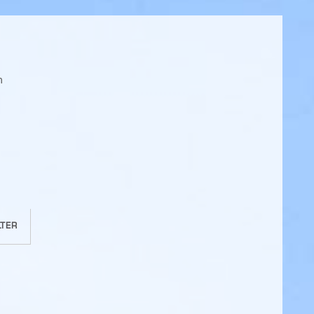
ch
TER