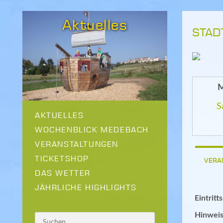
Aktuelles
STAD
M
S
AKTUELLES
WOCHENBLICK MEDEBACH
VERANSTALTUNGEN
TICKETSHOP
VERA
DAS WETTER
JÄHRLICHE HIGHLIGHTS
Eintritt
Hinweis