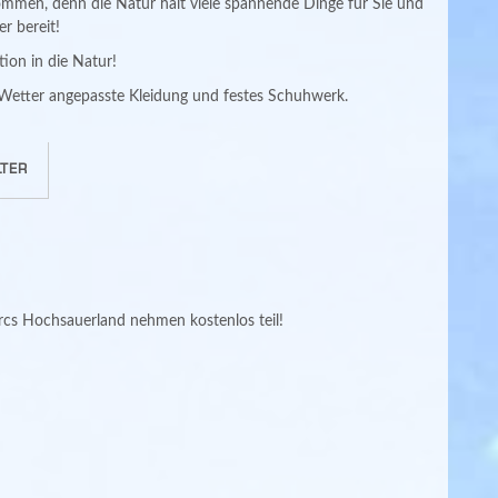
mmen, denn die Natur hält viele spannende Dinge für Sie und
er bereit!
tion in die Natur!
m Wetter angepasste Kleidung und festes Schuhwerk.
TER
arcs Hochsauerland nehmen kostenlos teil!