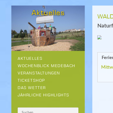
Aktuelles
WALD
Natur
Feri
AKTUELLES
WOCHENBLICK MEDEBACH
Mittw
VERANSTALTUNGEN
TICKETSHOP
DAS WETTER
JÄHRLICHE HIGHLIGHTS