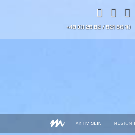
+49 (0) 29 82 / 921 86 10
AKTIV SEIN
REGION