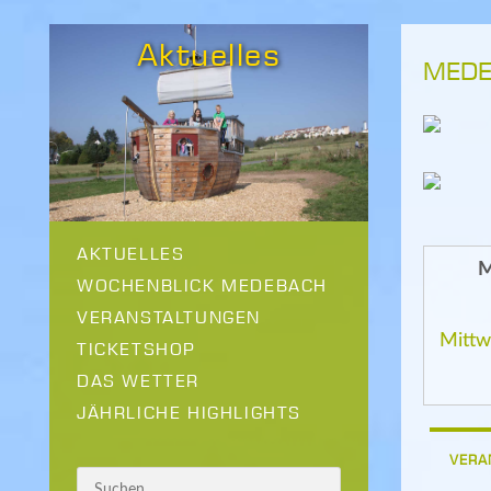
Aktuelles
MEDE
AKTUELLES
M
WOCHENBLICK MEDEBACH
VERANSTALTUNGEN
Mittw
TICKETSHOP
DAS WETTER
JÄHRLICHE HIGHLIGHTS
VERA