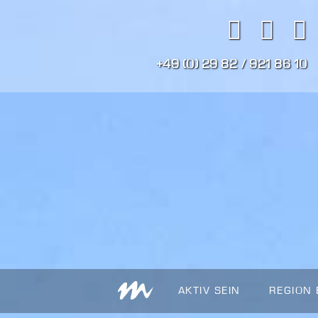
+49 (0) 29 82 / 921 86 10
AKTIV SEIN
REGION