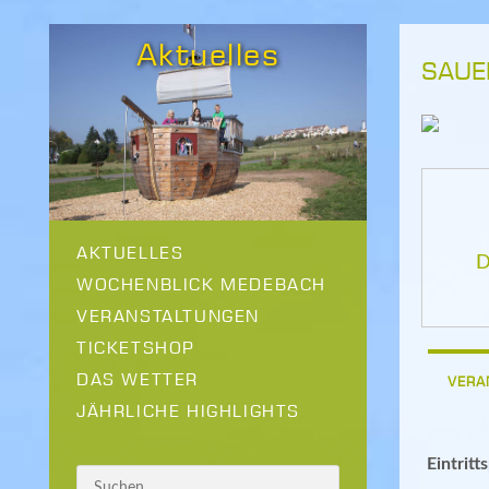
Aktuelles
SAUE
AKTUELLES
D
WOCHENBLICK MEDEBACH
VERANSTALTUNGEN
TICKETSHOP
DAS WETTER
VERA
JÄHRLICHE HIGHLIGHTS
Eintritt