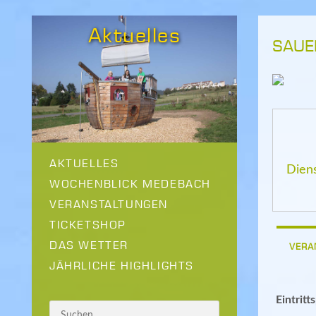
Aktuelles
SAUE
AKTUELLES
Dien
WOCHENBLICK MEDEBACH
VERANSTALTUNGEN
TICKETSHOP
DAS WETTER
VERA
JÄHRLICHE HIGHLIGHTS
Eintritt