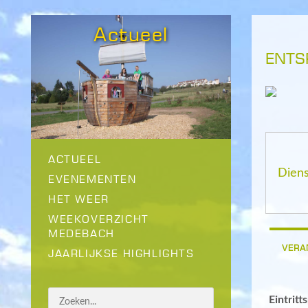
Actueel
ENTS
ACTUEEL
Diens
EVENEMENTEN
HET WEER
WEEKOVERZICHT
MEDEBACH
VERA
JAARLIJKSE HIGHLIGHTS
Eintritt