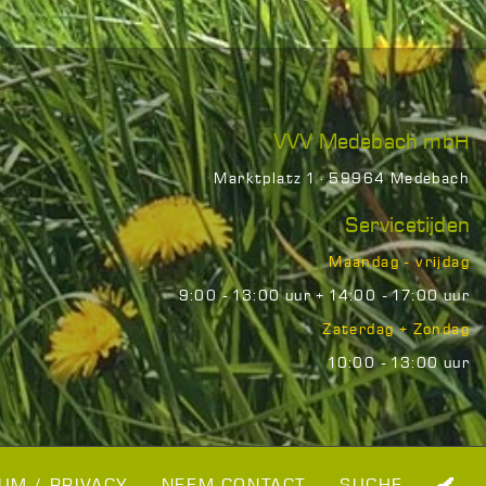
VVV Medebach mbH
Marktplatz 1 · 59964 Medebach
Servicetijden
Maandag - vrijdag
9:00 - 13:00 uur + 14:00 - 17:00 uur
Zaterdag + Zondag
10:00 - 13:00 uur
UM / PRIVACY
NEEM CONTACT
SUCHE