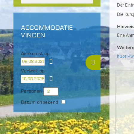
Der Eintri
Die Kursg
ACCOMMODATIE
Hinweis
VINDEN
Eine Anme
Weitere
Aankomst op
https://
Vertrek op
Personen
Datum onbekend