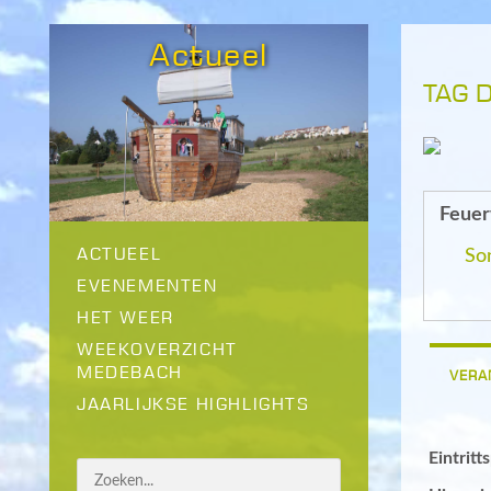
Actueel
TAG 
Feuer
ACTUEEL
So
EVENEMENTEN
HET WEER
WEEKOVERZICHT
MEDEBACH
VERA
JAARLIJKSE HIGHLIGHTS
Eintritt