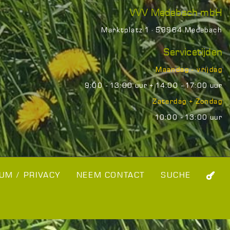
VVV Medebach mbH
Marktplatz 1 · 59964 Medebach
Servicetijden
Maandag - vrijdag
9:00 - 13:00 uur + 14:00 - 17:00 uur
Zaterdag + Zondag
10:00 - 13:00 uur
UM / PRIVACY
NEEM CONTACT
SUCHE