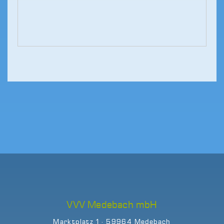
VVV Medebach mbH
Marktplatz 1 · 59964 Medebach