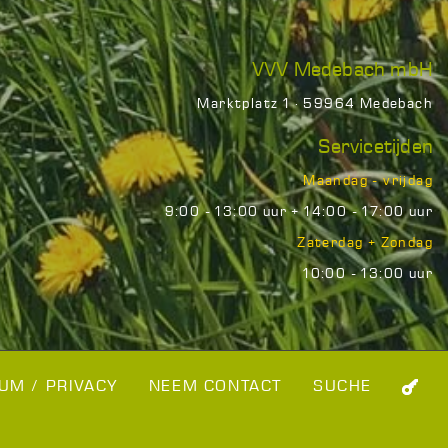
VVV Medebach mbH
Marktplatz 1 · 59964 Medebach
Servicetijden
Maandag - vrijdag
9:00 - 13:00 uur + 14:00 - 17:00 uur
Zaterdag + Zondag
10:00 - 13:00 uur
UM / PRIVACY
NEEM CONTACT
SUCHE