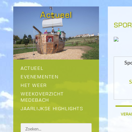
Actueel
SPOR
Spo
ACTUEEL
EVENEMENTEN
S
HET WEER
WEEKOVERZICHT
MEDEBACH
JAARLIJKSE HIGHLIGHTS
VERA