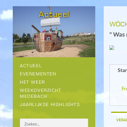
Actueel
WÖCH
" Was 
ACTUEEL
Sta
EVENEMENTEN
HET WEER
Fr
WEEKOVERZICHT
MEDEBACH
JAARLIJKSE HIGHLIGHTS
VERA