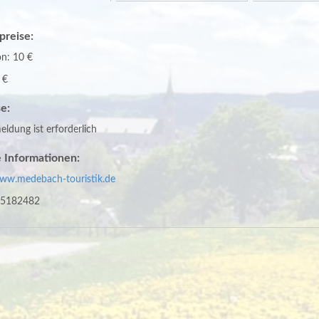
spreise:
on: 10 €
 €
e:
ldung ist erforderlich
 Informationen:
www.medebach-touristik.de
5182482