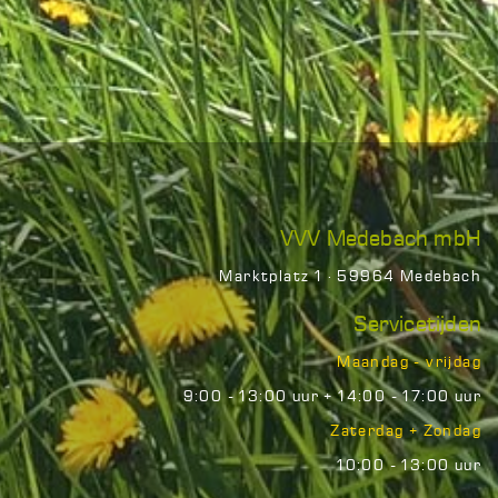
VVV Medebach mbH
Marktplatz 1 · 59964 Medebach
Servicetijden
Maandag - vrijdag
9:00 - 13:00 uur + 14:00 - 17:00 uur
Zaterdag + Zondag
10:00 - 13:00 uur