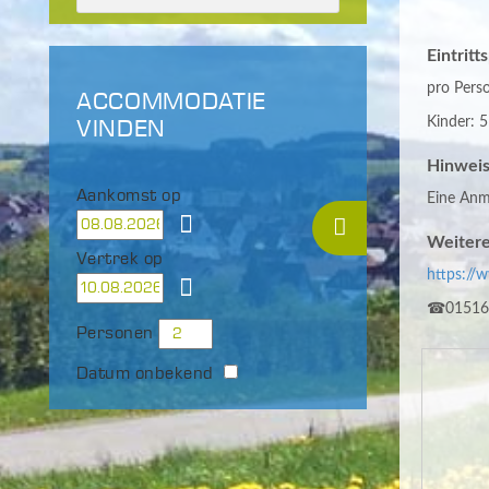
Eintritt
pro Pers
ACCOMMODATIE
Kinder: 5
VINDEN
Hinweis
Aankomst op
Eine Anme
Weitere
Vertrek op
https://
☎01516
Personen
Datum onbekend