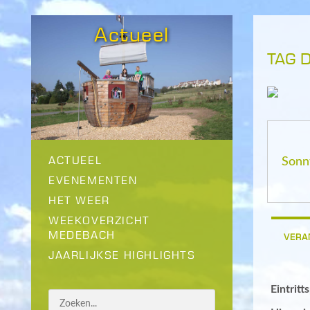
Actueel
TAG 
ACTUEEL
Sonn
EVENEMENTEN
HET WEER
WEEKOVERZICHT
MEDEBACH
VERA
JAARLIJKSE HIGHLIGHTS
Eintritt