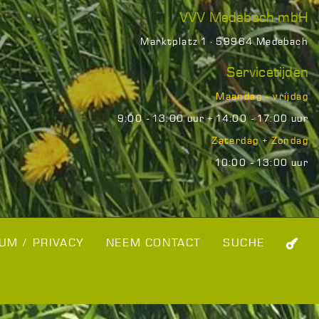
VVV Medebach mbH
Marktplatz 1 · 59964 Medebach
Servicetijden
Maandag - vrijdag
9:00 - 13:00 uur + 14:00 - 17:00 uur
Zaterdag + Zondag
10:00 - 13:00 uur
UM / PRIVACY
NEEM CONTACT
SUCHE