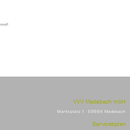
houd!
VVV Medebach mbH
Marktplatz 1 · 59964 Medebach
Servicetijden