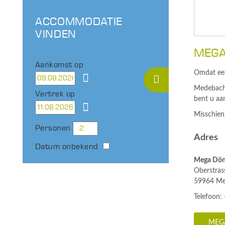
ACCOMMODATIE
VINDEN
MEGA
Aankomst op
Omdat een
Medebach 
Vertrek op
bent u aan
Misschien 
Personen
Adres
Datum onbekend
Mega Dön
Oberstras
59964 Me
Telefoon:
MEG