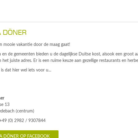
 DÖNER
 mooie vakantie door de maag gaat!
en de gemeenten bieden u de dagelijkse Duitse kost, alsook een groot aa
 het juiste adres. Er is een ruime keuze aan gezellige restaurants en herb
is dat hier wel iets voor u...
er
se 13
debach (centrum)
 +49 (0) 2982 / 9307844
A DÖNER OP FACEBOOK