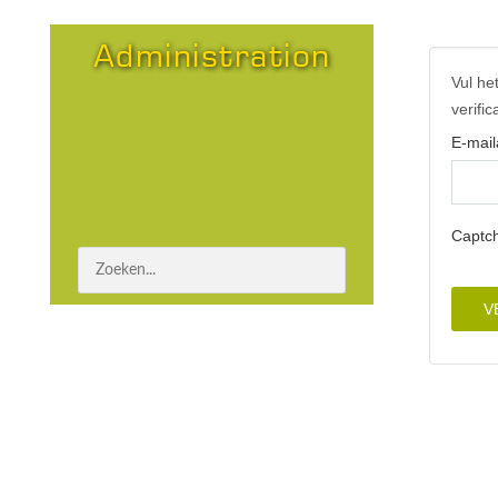
Administration
Vul he
verifi
E-mail
Captc
V