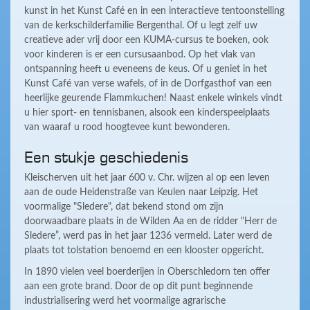
kunst in het Kunst Café en in een interactieve tentoonstelling
van de kerkschilderfamilie Bergenthal. Of u legt zelf uw
creatieve ader vrij door een KUMA-cursus te boeken, ook
voor kinderen is er een cursusaanbod. Op het vlak van
ontspanning heeft u eveneens de keus. Of u geniet in het
Kunst Café van verse wafels, of in de Dorfgasthof van een
heerlijke geurende Flammkuchen! Naast enkele winkels vindt
u hier sport- en tennisbanen, alsook een kinderspeelplaats
van waaraf u rood hoogtevee kunt bewonderen.
Een stukje geschiedenis
Kleischerven uit het jaar 600 v. Chr. wijzen al op een leven
aan de oude Heidenstraße van Keulen naar Leipzig. Het
voormalige "Sledere", dat bekend stond om zijn
doorwaadbare plaats in de Wilden Aa en de ridder "Herr de
Sledere”, werd pas in het jaar 1236 vermeld. Later werd de
plaats tot tolstation benoemd en een klooster opgericht.
In 1890 vielen veel boerderijen in Oberschledorn ten offer
aan een grote brand. Door de op dit punt beginnende
industrialisering werd het voormalige agrarische