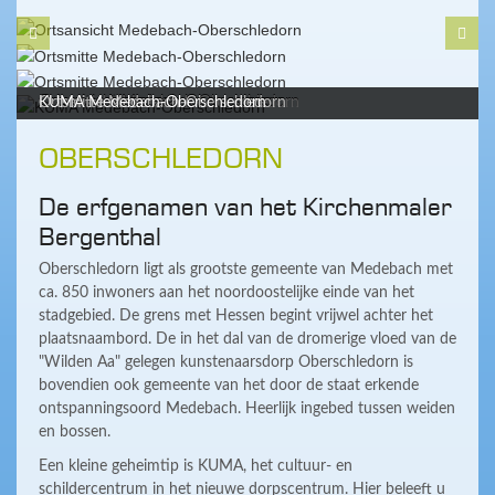
Ortsansicht Medebach-Oberschledorn
Ortsmitte Medebach-Oberschledorn
Ortsmitte Medebach-Oberschledorn
KUMA Medebach-Oberschledorn
OBERSCHLEDORN
De erfgenamen van het Kirchenmaler
Bergenthal
Oberschledorn ligt als grootste gemeente van Medebach met
ca. 850 inwoners aan het noordoostelijke einde van het
stadgebied. De grens met Hessen begint vrijwel achter het
plaatsnaambord. De in het dal van de dromerige vloed van de
"Wilden Aa" gelegen kunstenaarsdorp Oberschledorn is
bovendien ook gemeente van het door de staat erkende
ontspanningsoord Medebach. Heerlijk ingebed tussen weiden
en bossen.
Een kleine geheimtip is KUMA, het cultuur- en
schildercentrum in het nieuwe dorpscentrum. Hier beleeft u