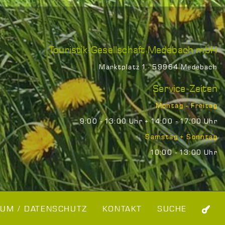
Touristik-Gesellschaft Medebach mbH
Marktplatz 1 · 59964 Medebach
Service-Zeiten
Montag - Freitag
9:00 - 13:00 Uhr + 14:00 - 17:00 Uhr
Samstag + Sonntag
10:00 - 13:00 Uhr
UM / DATENSCHUTZ
KONTAKT
SUCHE