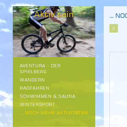
Aktiv sein
... N
AVENTURA - DER
SPIELBERG
WANDERN
RADFAHREN
SCHWIMMEN & SAUNA
WINTERSPORT
... NOCH MEHR AKTIVITÄTEN