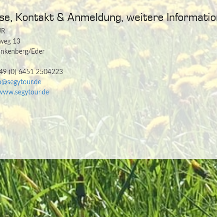
se, Kontakt & Anmeldung, weitere Informati
UR
gweg 13
ankenberg/Eder
+49 (0) 6451 2504223
o@segytour.de
www.segytour.de