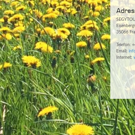
Adres
SEGYTO
Eisenber
35066 Fr
Telefon: 
Email:
inf
Internet: