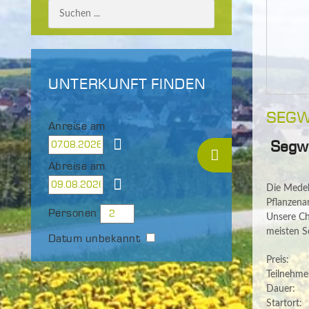
UNTERKUNFT FINDEN
SEGW
Anreise am
Segw
Abreise am
Die Medeb
Pflanzena
Personen
Unsere Ch
meisten S
Datum unbekannt
Preis: 
Teilnehme
Dauer:
Startort