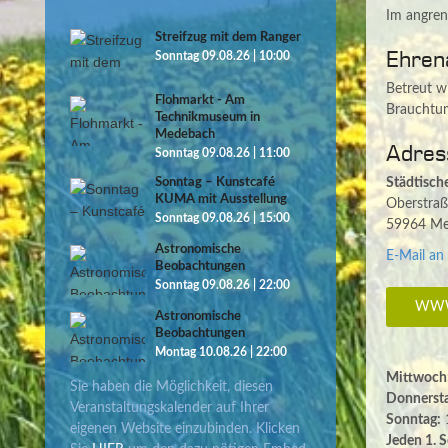
Im angren
Streifzug mit dem Ranger
Ehren
Sonntag 09.08.26 | 10:00
Betreut w
Flohmarkt - Am
Brauchtum
Technikmuseum in
Medebach
Adres
Sonntag 09.08.26 | 11:00
Sonntag – Kunstcafé
Städtisc
KUMA mit Ausstellung
Oberstraß
Sonntag 09.08.26 | 15:00
59964 Me
Astronomische
E-Mail an
Beobachtungen
Sonntag 09.08.26 | 22:00
WWW
Astronomische
Beobachtungen
Montag 10.08.26 | 22:00
Mittwoch
Sie haben die Möglichkeit, diesen
Donnerst
Veranstaltungskalender auf Ihrer
Sonntag:
1
eigenen Website einzubinden. Klicken
Jeden 1. 