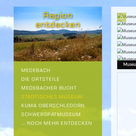
Region
entdecken
Museu
Museu
Museu
Museu
Museu
Museu
Museu
Museu
MEDEBACH
DIE ORTSTEILE
MEDEBACHER BUCHT
STÄDTISCHES MUSEUM
KUMA OBERSCHLEDORN
SCHWERSPATMUSEUM
... NOCH MEHR ENTDECKEN