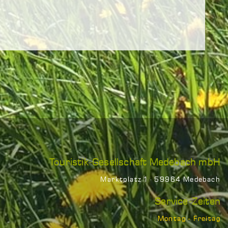
Touristik-Gesellschaft Medebach mbH
Marktplatz 1 · 59964 Medebach
Service-Zeiten
Montag - Freitag