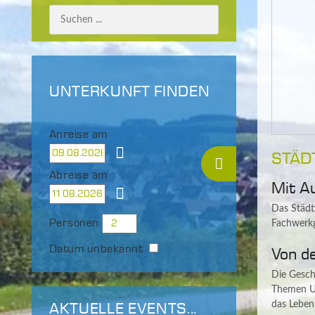
UNTERKUNFT FINDEN
Anreise am
STÄD
Abreise am
Mit A
Das Städt
Personen
Fachwerkg
Datum unbekannt
Von d
Die Gesch
Themen Ur
das Leben
AKTUELLE EVENTS...