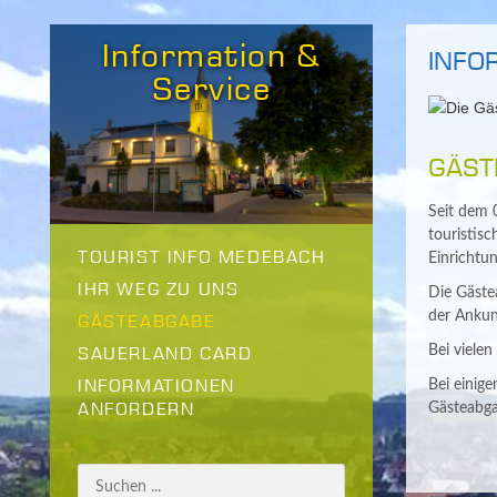
Information &
INFO
Service
GÄST
Seit dem 
touristis
TOURIST INFO MEDEBACH
Einrichtu
IHR WEG ZU UNS
Die Gäste
der Ankun
GÄSTEABGABE
Bei viele
SAUERLAND CARD
INFORMATIONEN
Bei einige
ANFORDERN
Gästeabga