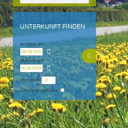
UNTERKUNFT FINDEN
Anreise am
Abreise am
Personen
Datum unbekannt