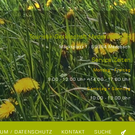
Touristik-Gesellschaft Medebach mbH
Marktplatz 1 · 59964 Medebach
Service-Zeiten
Montag - Freitag
9:00 - 13:00 Uhr + 14:00 - 17:00 Uhr
Samstag + Sonntag
10:00 - 13:00 Uhr
UM / DATENSCHUTZ
KONTAKT
SUCHE