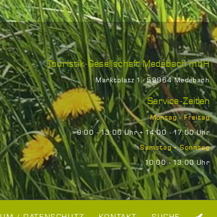
Touristik-Gesellschaft Medebach mbH
Marktplatz 1 · 59964 Medebach
Service-Zeiten
Montag - Freitag
9:00 - 13:00 Uhr + 14:00 - 17:00 Uhr
Samstag + Sonntag
10:00 - 13:00 Uhr