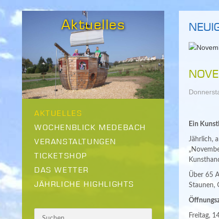
Aktuelles
NEUIG
NOVE
Donnerst
AKTUELLES
Ein Kunst
WOCHENBLICK MEDEBACH
Jährlich,
VERANSTALTUNGEN
„November
TICKETSHOP
Kunsthand
DAS WETTER
Über 65 A
JÄHRLICHE HIGHLIGHTS
Staunen, 
Öffnungsz
Freitag, 1