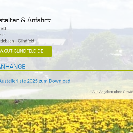
talter & Anfahrt:
feld
ller
ebach - Glindfeld
.GUT-GLINDFELD.DE
ANHÄNGE
ustellerliste 2025 zum Download
Alle Angaben ohne Gewäh