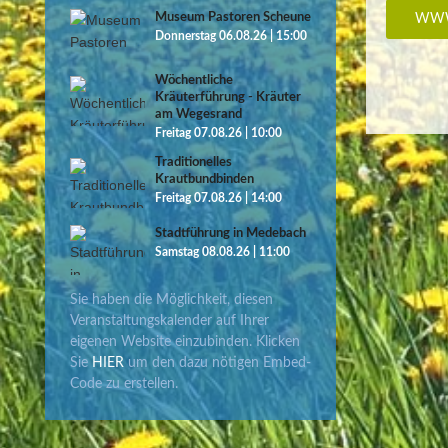
Museum Pastoren Scheune
WWW
Donnerstag 06.08.26 | 15:00
Wöchentliche
Kräuterführung - Kräuter
am Wegesrand
Freitag 07.08.26 | 10:00
Traditionelles
Krautbundbinden
Freitag 07.08.26 | 14:00
Stadtführung in Medebach
Samstag 08.08.26 | 11:00
Sie haben die Möglichkeit, diesen
Veranstaltungskalender auf Ihrer
eigenen Website einzubinden. Klicken
Sie
HIER
um den dazu nötigen Embed-
Code zu erstellen.