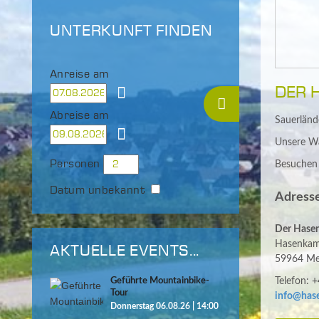
UNTERKUNFT FINDEN
Anreise am
DER 
Abreise am
Sauerländ
Unsere Wa
Personen
Besuchen S
Datum unbekannt
Adress
Der Hasen
Hasenka
AKTUELLE EVENTS...
59964 Me
Telefon: 
Geführte Mountainbike-
Tour
info@hase
Donnerstag 06.08.26 | 14:00