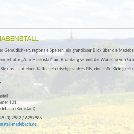
HASENSTALL
er Gemütlichkeit, regionale Speisen, ein grandioser Blick über die Medeb
nderhütte „Zum Hasenstall“ am Bromberg vereint die Wünsche von Groß
ie uns – auf einen Kaffee, ein frischgezapftes Pils, eine süße Kleinigkeit o
e
stall
mmer 101
debach (Kernstadt)
+49 (0) 2982 / 6299985
nstall-medebach.de