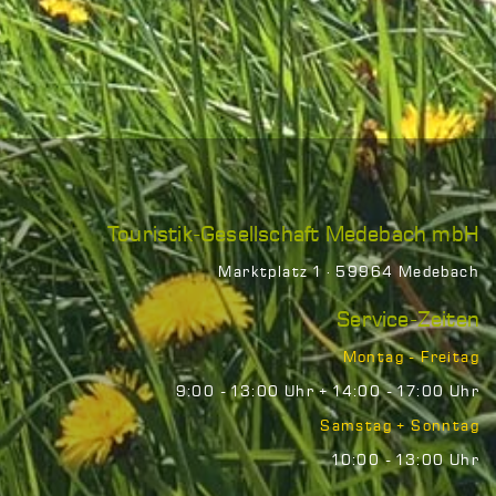
Touristik-Gesellschaft Medebach mbH
Marktplatz 1 · 59964 Medebach
Service-Zeiten
Montag - Freitag
9:00 - 13:00 Uhr + 14:00 - 17:00 Uhr
Samstag + Sonntag
10:00 - 13:00 Uhr