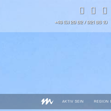
+49 (0) 29 82 / 921 86 10
AKTIV SEIN
REGION