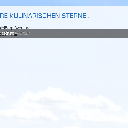
RE KULINARISCHEN STERNE :
ielBerg Aventura
asenstall