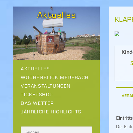
Aktuelles
KLAP
Kind
S
AKTUELLES
WOCHENBLICK MEDEBACH
VERANSTALTUNGEN
TICKETSHOP
VERA
DAS WETTER
JÄHRLICHE HIGHLIGHTS
Eintritt
Der Eintri