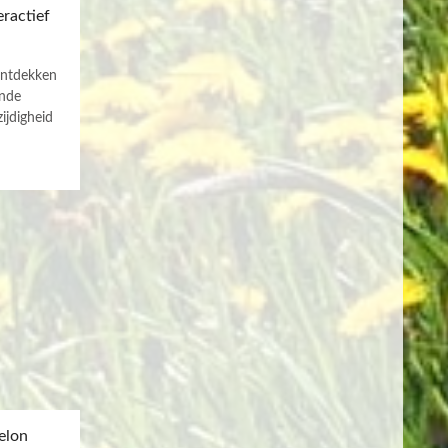
eractief
ontdekken
ende
ijdigheid
elon