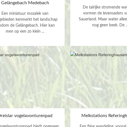
Gelängebach Medebach
De talrijke stromende wat
vormen de levensaders v
Een miniatuur mozaïek van
Sauerland. Maar water alle
gebieden kenmerkt het landschap
nog geen beek. De ..
ndom de Gelängebach. Hier kan
men op een zo klein ...
reislar vogelavonturenpad
Melkstations Refering
vogelavonturenpad biedt ongeveer
Een fijne wandeling, vooral