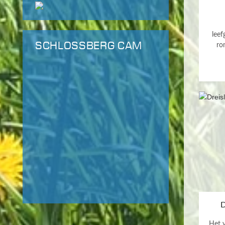
leef
SCHLOSSBERG CAM
ro
D
Het 