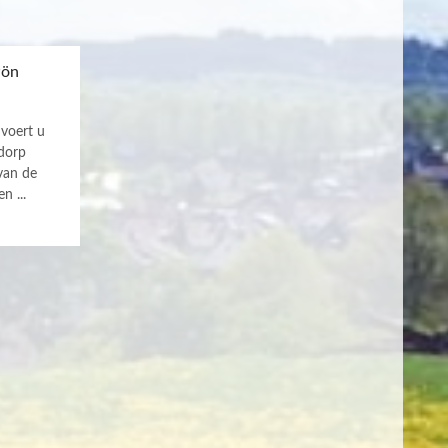
Pön
voert u
 dorp
van de
n ...