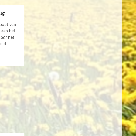
ug
oopt van
 aan het
door het
d. ...