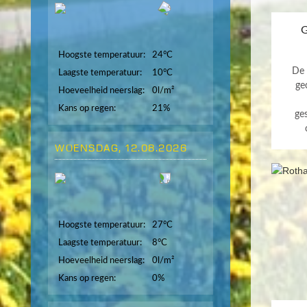
G
Hoogste temperatuur:
24°C
De 
Laagste temperatuur:
10°C
ge
Hoeveelheid neerslag:
0l/m²
Kans op regen:
21%
ge
WOENSDAG, 12.08.2026
Hoogste temperatuur:
27°C
Laagste temperatuur:
8°C
Hoeveelheid neerslag:
0l/m²
Kans op regen:
0%