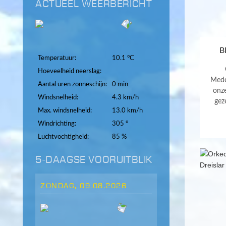
ACTUEEL WEERBERICHT
B
Temperatuur:
10.1 °C
Hoeveelheid neerslag:
Mede
Aantal uren zonneschijn:
0 min
onz
Windsnelheid:
4.3 km/h
gez
Max. windsnelheid:
13.0 km/h
Windrichting:
305 °
Luchtvochtigheid:
85 %
5-DAAGSE VOORUITBLIK
ZONDAG, 09.08.2026