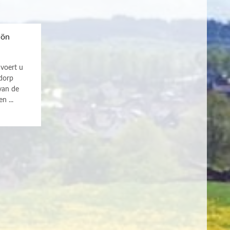
Pön
voert u
 dorp
van de
n ...