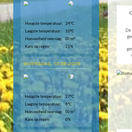
G
Hoogste temperatuur:
24°C
De 
Laagste temperatuur:
10°C
ge
Hoeveelheid neerslag:
0l/m²
Kans op regen:
21%
ge
WOENSDAG, 12.08.2026
Hoogste temperatuur:
27°C
Laagste temperatuur:
8°C
Hoeveelheid neerslag:
0l/m²
Kans op regen:
0%