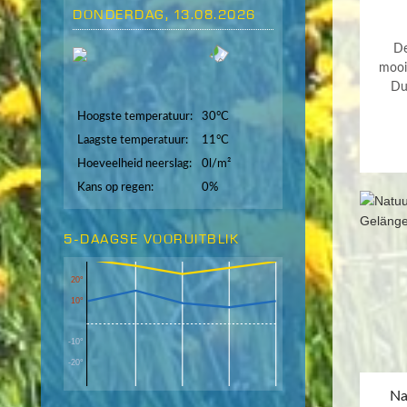
DONDERDAG, 13.08.2026
De
mooi
Dui
Hoogste temperatuur:
30°C
Laagste temperatuur:
11°C
Hoeveelheid neerslag:
0l/m²
Kans op regen:
0%
5-DAAGSE VOORUITBLIK
20°
10°
-10°
-20°
Na