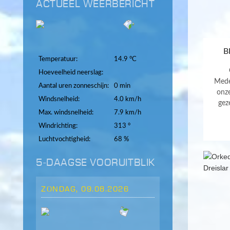
ACTUEEL WEERBERICHT
B
Temperatuur:
14.9 °C
Hoeveelheid neerslag:
Mede
Aantal uren zonneschijn:
0 min
onz
Windsnelheid:
4.0 km/h
gez
Max. windsnelheid:
7.9 km/h
Windrichting:
313 °
Luchtvochtigheid:
68 %
5-DAAGSE VOORUITBLIK
ZONDAG, 09.08.2026