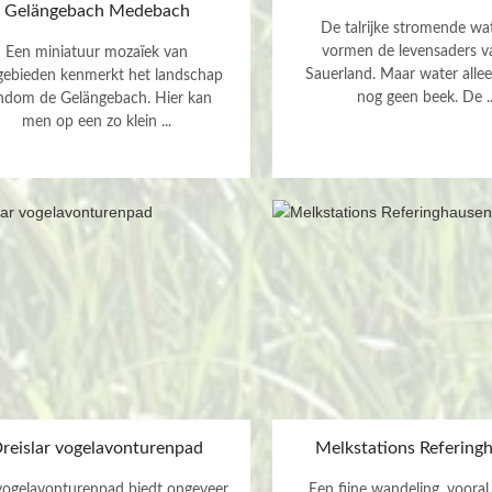
Gelängebach Medebach
De talrijke stromende wat
vormen de levensaders v
Een miniatuur mozaïek van
Sauerland. Maar water alle
gebieden kenmerkt het landschap
nog geen beek. De ..
ndom de Gelängebach. Hier kan
men op een zo klein ...
reislar vogelavonturenpad
Melkstations Refering
vogelavonturenpad biedt ongeveer
Een fijne wandeling, vooral