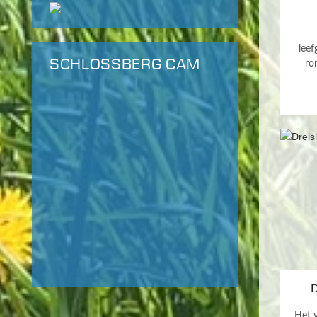
leef
SCHLOSSBERG CAM
ro
D
Het 