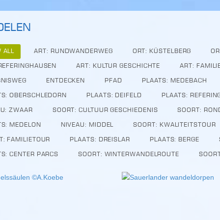
DELEN
 ALL
ART: RUNDWANDERWEG
ORT: KÜSTELBERG
OR
 REFERINGHAUSEN
ART: KULTUR GESCHICHTE
ART: FAMIL
BNISWEG
ENTDECKEN
PFAD
PLAATS: MEDEBACH
TS: OBERSCHLEDORN
PLAATS: DEIFELD
PLAATS: REFERI
AU: ZWAAR
SOORT: CULTUUR GESCHIEDENIS
SOORT: RON
TS: MEDELON
NIVEAU: MIDDEL
SOORT: KWALITEITSTOUR
T: FAMILIETOUR
PLAATS: DREISLAR
PLAATS: BERGE
TS: CENTER PARCS
SOORT: WINTERWANDELROUTE
SOORT