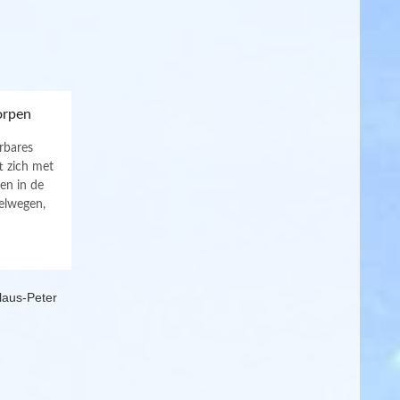
orpen
rbares
 zich met
en in de
elwegen,