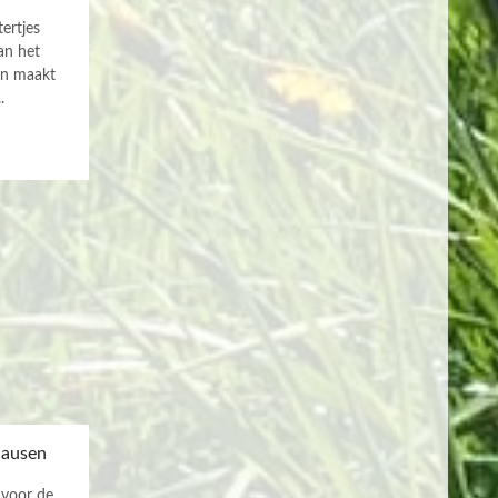
ertjes
an het
en maakt
.
hausen
 voor de