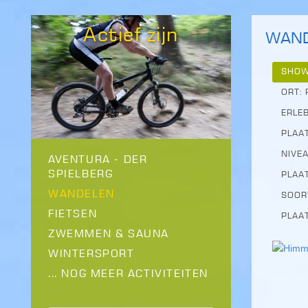
Actief zijn
WAN
SHOW
ORT:
ERLE
PLAA
NIVE
AVENTURA - DER
SPIELBERG
PLAA
WANDELEN
SOOR
FIETSEN
PLAA
ZWEMMEN & SAUNA
WINTERSPORT
... NOG MEER ACTIVITEITEN