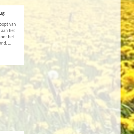
ug
oopt van
 aan het
door het
d. ...