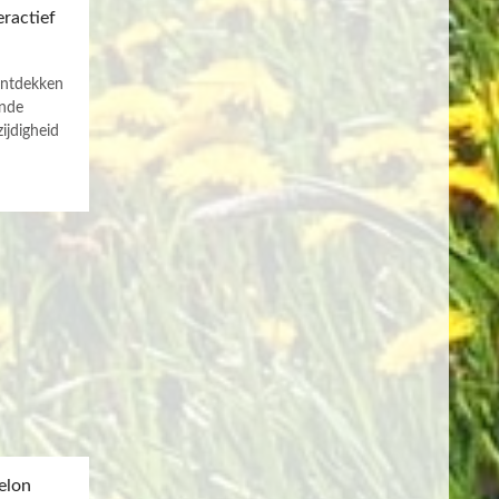
eractief
ontdekken
ende
ijdigheid
elon