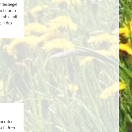
dersiegel
hrt durch
semble mit
eln des
iner der
schaften