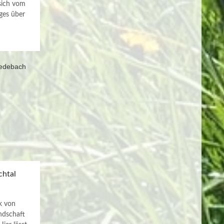
sich vom
ges über
htal
k von
ndschaft