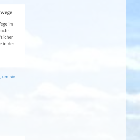
erwege
Wege im
bach-
tlicher
e in der