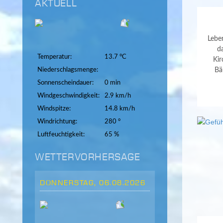
AKTUELL
Leben
d
Temperatur:
13.7 °C
Kir
Niederschlagsmenge:
Bä
Sonnenscheindauer:
0 min
Windgeschwindigkeit:
2.9 km/h
Windspitze:
14.8 km/h
Windrichtung:
280 °
Luftfeuchtigkeit:
65 %
WETTERVORHERSAGE
DONNERSTAG, 06.08.2026