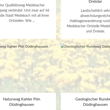
Dreislar
Der Qualitätsweg Medebacher
gweg verbindet. Und zwar auf 66
Landschaftlich sehr
die Stadt Medebach mit all ihren
abwechslungsreich
Ortsteilen. Wie ...
Halbtageswanderung rund
Medebacher Ortsteile Medel
und Dreislar.
Naturweg Kahler Pön
Geologischer Rund
Düdinghausen
Düdinghausen