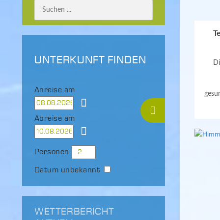
T
UNTERKUNFT FINDEN
Di
Anreise am
gesu
Abreise am
Personen
Datum unbekannt
WETTERBERICHT